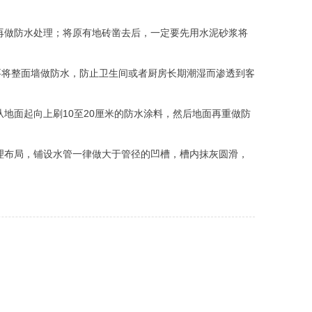
再做防水处理；将原有地砖凿去后，一定要先用水泥砂浆将
要将整面墙做防水，防止卫生间或者厨房长期潮湿而渗透到客
地面起向上刷10至20厘米的防水涂料，然后地面再重做防
理布局，铺设水管一律做大于管径的凹槽，槽内抹灰圆滑，