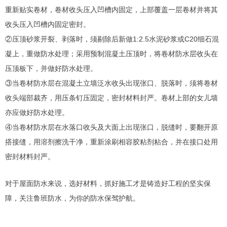
重新贴实卷材，卷材收头压入凹槽内固定，上部覆盖一层卷材并将其
收头压入凹槽内固定密封。
②压顶砂浆开裂、剥落时，须剔除后新做1:2.5水泥砂浆或C20细石混
凝上，重做防水处理；采用预制混凝土压顶时，将卷材防水层收头在
压顶板下，并做好防水处理。
③当卷材防水层在混凝土立墙泛水收头出现张口、脱落时，须将卷材
收头端部裁齐，用压条钉压固定，密封材料封严。卷材上部的女儿墙
亦应做好防水处理。
④当卷材防水层在水落口收头及大面上出现张口，脱缝时，要翻开原
搭接缝，用溶剂擦洗干净，重新涂刷相容胶粘剂粘合，并在接口处用
密封材料封严。
对于屋面防水来说，选好材料，抓好施工才是铸造好工程的坚实保
障，关注鲁班防水，为你的防水保驾护航。