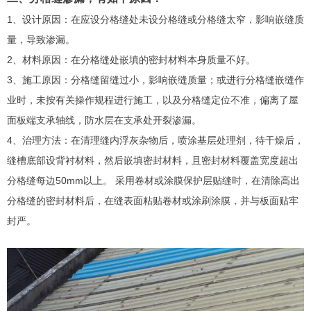
1、设计原因：在应设分格缝处未设分格缝或分格缝太窄，影响嵌缝质
量，导致渗漏。
2、材料原因：在分格缝处嵌填的密封材料本身质量不好。
3、施工原因：分格缝留缝过小，影响嵌缝质量；或进行分格缝嵌缝作
业时，未按有关操作规程进行施工，以及分格缝定位不准，偏离了屋
面板端支承轴线，防水层在支承处开裂渗漏。
4、治理方法：在清理缝内浮灰杂物后，喷涂基层处理剂，待干燥后，
缝槽底部设背衬材料，然后嵌填密封材料，且密封材料覆盖宽度超出
分格缝每边50mm以上。 采用卷材或涂膜保护层贴缝时，在清除高出
分格缝的密封材料后，在缝表面粘贴卷材或涂刷涂膜，并与板面贴牢
封严。