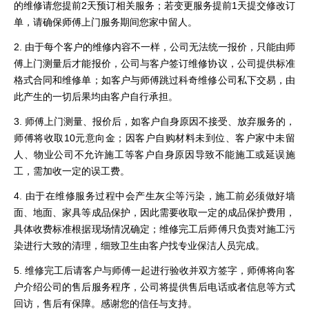
的维修请您提前2天预订相关服务；若变更服务提前1天提交修改订
单，请确保师傅上门服务期间您家中留人。
2. 由于每个客户的维修内容不一样，公司无法统一报价，只能由师
傅上门测量后才能报价，公司与客户签订维修协议，公司提供标准
格式合同和维修单；如客户与师傅跳过科奇维修公司私下交易，由
此产生的一切后果均由客户自行承担。
3. 师傅上门测量、报价后，如客户自身原因不接受、放弃服务的，
师傅将收取10元意向金；因客户自购材料未到位、客户家中未留
人、物业公司不允许施工等客户自身原因导致不能施工或延误施
工，需加收一定的误工费。
4. 由于在维修服务过程中会产生灰尘等污染，施工前必须做好墙
面、地面、家具等成品保护，因此需要收取一定的成品保护费用，
具体收费标准根据现场情况确定；维修完工后师傅只负责对施工污
染进行大致的清理，细致卫生由客户找专业保洁人员完成。
5. 维修完工后请客户与师傅一起进行验收并双方签字，师傅将向客
户介绍公司的售后服务程序，公司将提供售后电话或者信息等方式
回访，售后有保障。感谢您的信任与支持。