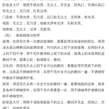
卧室及大厅：墙壁手摸光滑，无尘土，开关盒，排风口，空调出风口
等无尘土，无污渍，灯具洁净。
门及框：手摸光滑，无污渍，沿口处无尘土，无死角，有光泽。
地面：无尘土，无污渍，地板光滑有光泽，石材光亮。
地角线：无尘土，洁净，无胶渍。
（四），家庭精保洁程序
玻璃：先用毛巾再一次擦试玻璃柜，着重处理没有做掉的部位，再用
凃水器沾稀释后的玻璃溶液，均匀的从上到下涂抹玻璃，后用刮子从
上到下刮干净，用干毛巾擦净框上留下的水痕，玻璃上的水痕用机皮
擦拭干净。着重之处：框缝吸尘，擦拭。
卫生间：用湿毛巾从上到下全方位的擦拭，着重处理开荒留下的死
角，洁具及不锈钢管件等，后用干毛巾全方位的擦拭一遍，不锈钢管
件擦抹不锈钢养护液。
厨房：用湿毛巾从再一次全方位的擦拭一遍，着重地面的边角，厨具
及各种不锈钢管件，后用干毛巾再重复一次，用不锈钢养护液擦拭各
种不锈钢管件。
卧室及大厅：用掸子清除墙面留下的尘土，擦拭开关盒，排风口，空
调口，排烟装置等。