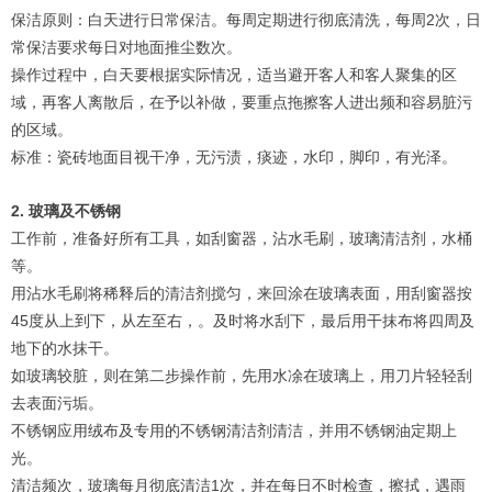
保洁原则：白天进行日常保洁。每周定期进行彻底清洗，每周2次，日
常保洁要求每日对地面推尘数次。
操作过程中，白天要根据实际情况，适当避开客人和客人聚集的区
域，再客人离散后，在予以补做，要重点拖擦客人进出频和容易脏污
的区域。
标准：瓷砖地面目视干净，无污渍，痰迹，水印，脚印，有光泽。
2. 玻璃及不锈钢
工作前，准备好所有工具，如刮窗器，沾水毛刷，玻璃清洁剂，水桶
等。
用沾水毛刷将稀释后的清洁剂搅匀，来回涂在玻璃表面，用刮窗器按
45度从上到下，从左至右，。及时将水刮下，最后用干抹布将四周及
地下的水抹干。
如玻璃较脏，则在第二步操作前，先用水凃在玻璃上，用刀片轻轻刮
去表面污垢。
不锈钢应用绒布及专用的不锈钢清洁剂清洁，并用不锈钢油定期上
光。
清洁频次，玻璃每月彻底清洁1次，并在每日不时检查，擦拭，遇雨