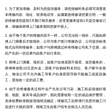
1. 为了更加准确、及时为您提供服务，请您报修时务必填写清楚基
本维修内容、地址、联系电话等，如属紧急维修请您要注明；一般
的维修请您提前2天预订相关服务；若变更服务提前1天提交修改订
单，请确保师傅上门服务期间您家中留人。
2. 由于每个客户的维修内容不一样，公司无法统一报价，只能由师
傅上门测量后才能报价，公司与客户签订维修协议，公司提供标准
格式合同和维修单；如客户与师傅跳过科奇维修公司私下交易，由
此产生的一切后果均由客户自行承担。
3. 师傅上门测量、报价后，如客户自身原因不接受、放弃服务的，
师傅将收取10元意向金；因客户自购材料未到位、客户家中未留
人、物业公司不允许施工等客户自身原因导致不能施工或延误施
工，需加收一定的误工费。
4. 由于在维修服务过程中会产生灰尘等污染，施工前必须做好墙
面、地面、家具等成品保护，因此需要收取一定的成品保护费用，
具体收费标准根据现场情况确定；维修完工后师傅只负责对施工污
染进行大致的清理，细致卫生由客户找专业保洁人员完成。